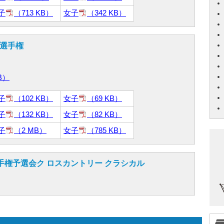
子
（713 KB）
女子
（342 KB）
 選手権
B）
子
（102 KB）
女子
（69 KB）
子
（132 KB）
女子
（82 KB）
子
（2 MB）
女子
（785 KB）
手権予選会ク ロスカントリー クラシカル