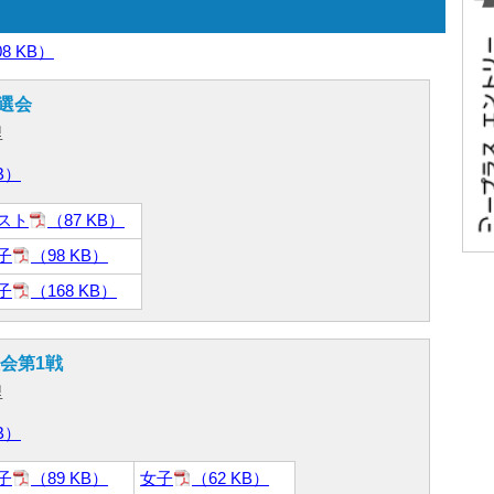
08 KB）
選会
里
B）
スト
（87 KB）
子
（98 KB）
子
（168 KB）
会第1戦
里
B）
子
（89 KB）
女子
（62 KB）