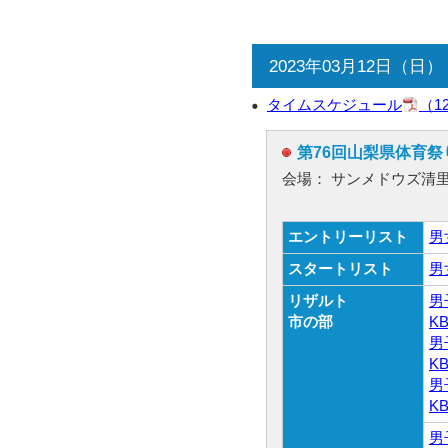
2023年03月12日（日）
タイムスケジュール
（1
第76回山梨県体育祭
会場： サンメドウズ清
エントリーリスト
男
スタートリスト
男
リザルト
男
市の部
K
男
K
男
K
男