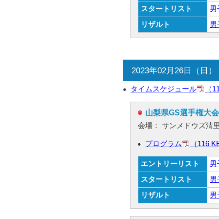
スタートリスト
男
リザルト
男
2023年02月26日（日）
タイムスケジュール
（1
山梨県GS選手権大会
会場： サンメドウズ清
プログラム
（116 K
エントリーリスト
男
スタートリスト
男
リザルト
男