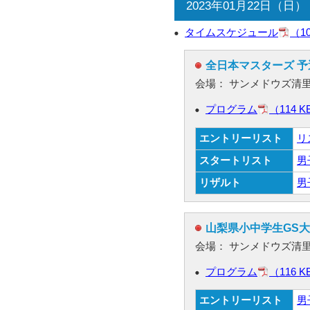
2023年01月22日（日）
タイムスケジュール
（1
全日本マスターズ 予
会場： サンメドウズ清
プログラム
（114 K
エントリーリスト
リ
スタートリスト
男
リザルト
男
山梨県小中学生GS大
会場： サンメドウズ清
プログラム
（116 K
エントリーリスト
男