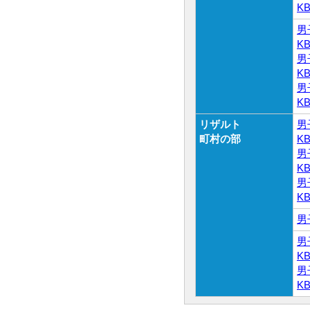
K
男
K
男
K
男
K
リザルト
男
町村の部
K
男
K
男
K
男
男
K
男
K