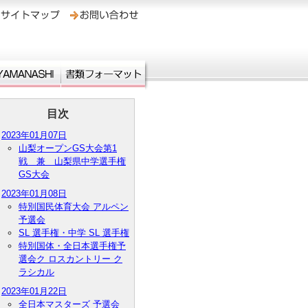
目次
2023年01月07日
山梨オープンGS大会第1
戦 兼 山梨県中学選手権
GS大会
2023年01月08日
特別国民体育大会 アルペン
予選会
SL 選手権・中学 SL 選手権
特別国体・全日本選手権予
選会ク ロスカントリー ク
ラシカル
2023年01月22日
全日本マスターズ 予選会