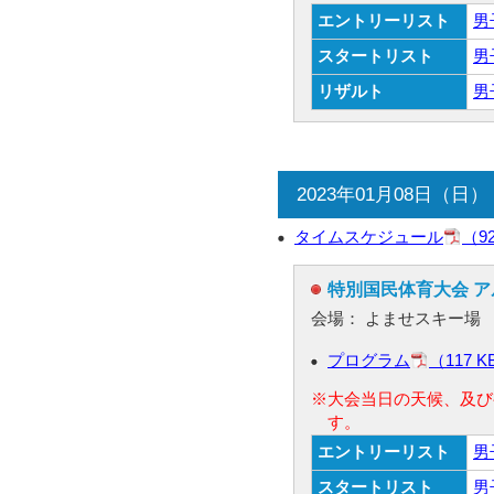
エントリーリスト
男
スタートリスト
男
リザルト
男
2023年01月08日（日）
タイムスケジュール
（9
特別国民体育大会 
会場： よませスキー場
プログラム
（117 K
※大会当日の天候、及び
す。
エントリーリスト
男
スタートリスト
男