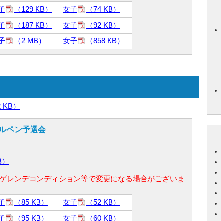
子
（129 KB）
女子
（74 KB）
子
（187 KB）
女子
（92 KB）
子
（2 MB）
女子
（858 KB）
2 KB）
アルペン予選会
B）
ゲレンデコンディション等で変更になる場合がございま
子
（85 KB）
女子
（52 KB）
子
（95 KB）
女子
（60 KB）