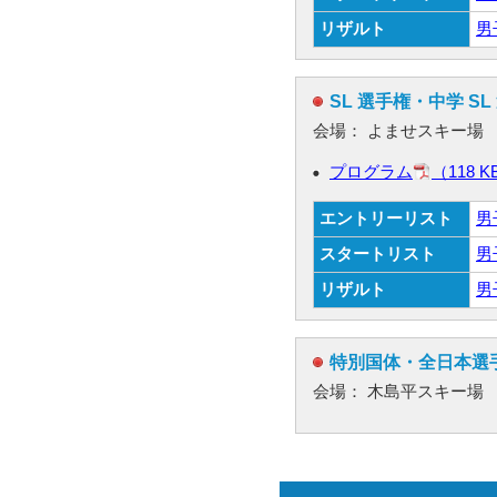
リザルト
男
SL 選手権・中学 SL
会場： よませスキー場
プログラム
（118 K
エントリーリスト
男
スタートリスト
男
リザルト
男
特別国体・全日本選
会場： 木島平スキー場