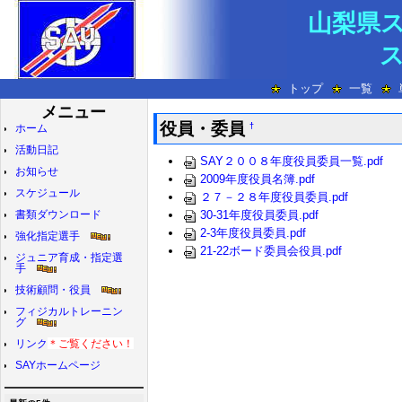
山梨県
トップ
一覧
メニュー
役員・委員
†
ホーム
活動日記
SAY２００８年度役員委員一覧.pdf
お知らせ
2009年度役員名簿.pdf
スケジュール
２７－２８年度役員委員.pdf
書類ダウンロード
30-31年度役員委員.pdf
2-3年度役員委員.pdf
強化指定選手
21-22ボード委員会役員.pdf
ジュニア育成・指定選
手
技術顧問・役員
フィジカルトレーニン
グ
リンク
＊ご覧ください！
SAYホームページ