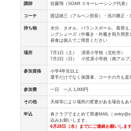
講師
佐藤翔（SOAR スキーレーシング代表）
コーチ
渡辺雄三（アルペン部長）・浅川勝正・
持ち物
水分、タオル、バランスボール、着替え
ングシューズ（中履き・外履き両方用意
昼食は個人でご用意ください
場所
7月1日（土） 清里小学校（北杜市）
7月2日（日） 小笠原小学校（南アルプ
参加資格
小学4年生以上
選手だけでなく保護者、コーチの方も是
参加費
一日 一人 1,000円
その他
天候等により場所の変更がある場合もあ
申込
各クラブでまとめて県連MAIL（ entry@sa-
込みお願いします。
6月28日（水）までにご連絡お願いしま