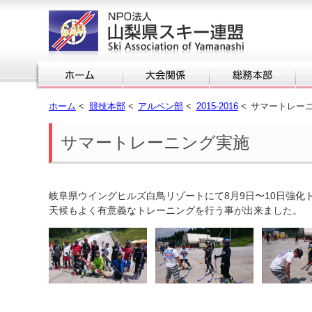
ホーム
<
競技本部
<
アルペン部
<
2015-2016
<
サマートレー
サマートレーニング実施
岐阜県ウイングヒルズ白鳥リゾートにて8月9日〜10日強化
天候もよく有意義なトレーニングを行う事が出来ました。