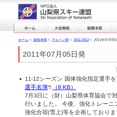
ホーム
<
競技本部
<
アルペン部
<
2011-2012
<
2011年07月0
2011年07月05日発
11-12シーズン 国体強化指定選
選手名簿
（8 KB）
7月3日に（財）山梨県体育協会で
行いました。 今後、強化トレーニ
強化合宿(雪上)等を企画しており